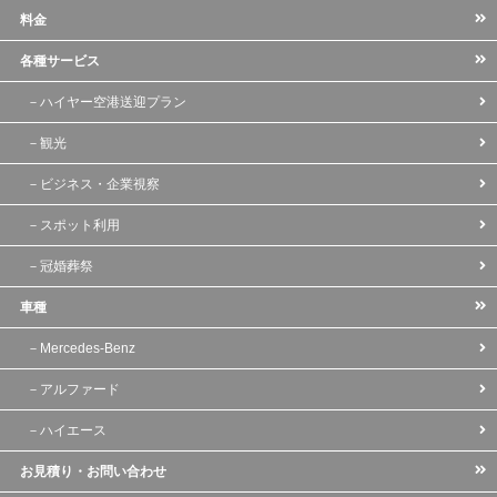
料金
各種サービス
－
ハイヤー空港送迎プラン
－
観光
－
ビジネス・企業視察
－
スポット利用
－
冠婚葬祭
車種
－
Mercedes-Benz
－
アルファード
－
ハイエース
お見積り・お問い合わせ